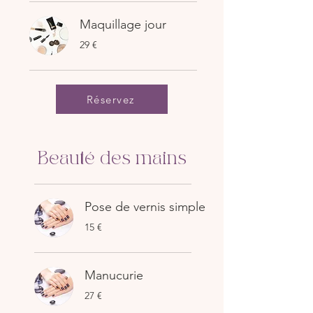
Maquillage jour
29
29 €
euros
Réservez
Beauté des mains
Pose de vernis simple
15
15 €
euros
Manucurie
27
27 €
euros