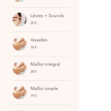
Lèvres + Sourcils
20
20 €
euros
Aisselles
18
18 €
euros
Maillot intégral
28
28 €
euros
Maillot simple
19
19 €
euros