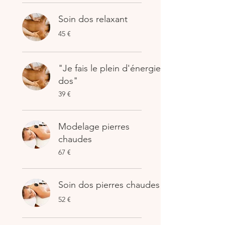
Soin dos relaxant
45
45 €
euros
"Je fais le plein d'énergie
dos"
39
39 €
euros
Modelage pierres
chaudes
67
67 €
euros
Soin dos pierres chaudes
52
52 €
euros