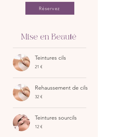
Réservez
Mise en Beauté
Teintures cils
21
21 €
euros
Rehaussement de cils
32
32 €
euros
Teintures sourcils
12
12 €
euros