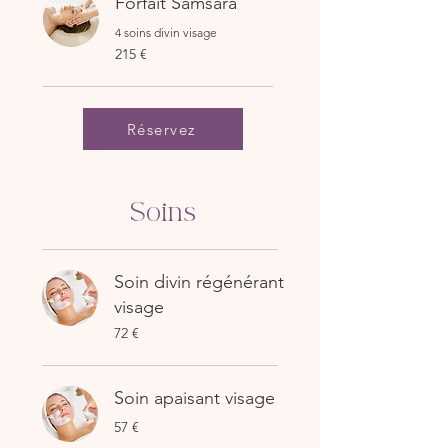
Forfait Samsara
4 soins divin visage
215
215 €
euros
Réservez
Soins
Soin divin régénérant
visage
72
72 €
euros
Soin apaisant visage
57
57 €
euros