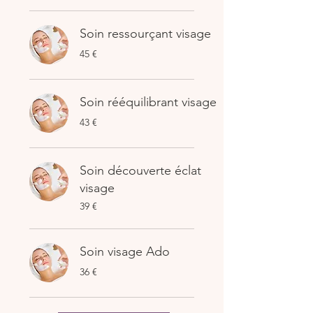
Soin ressourçant visage
45
45 €
euros
Soin rééquilibrant visage
43
43 €
euros
Soin découverte éclat
visage
39
39 €
euros
Soin visage Ado
36
36 €
euros