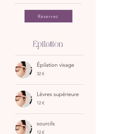
Réservez
Épilation
Épilation visage
32
32 €
euros
Lèvres supérieure
12
12 €
euros
sourcils
12
12 €
euros