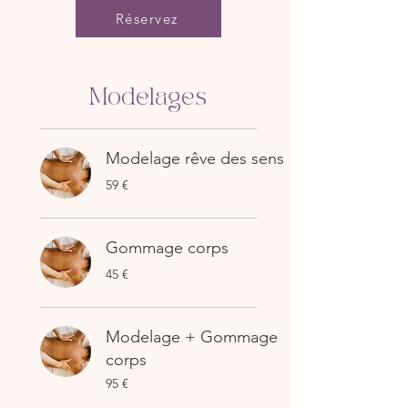
Réservez
Modelages
Modelage rêve des sens
59
59 €
euros
Gommage corps
45
45 €
euros
Modelage + Gommage
corps
95
95 €
euros