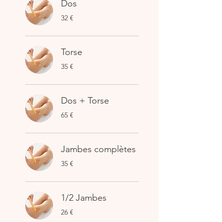
Dos
32
32 €
euros
Torse
35
35 €
euros
Dos + Torse
65
65 €
euros
Jambes complètes
35
35 €
euros
1/2 Jambes
26
26 €
euros