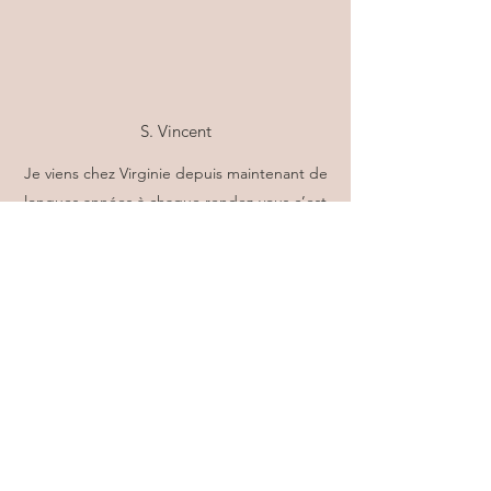
S. Vincent
Je viens chez Virginie depuis maintenant de
longues années à chaque rendez-vous c’est
toujours un grand plaisir de se faire choyé par
ses mains experte et surtout de par sa
gentillesse et sa bienveillance envers chacunes
de ses clientes
Beauté Sérénité