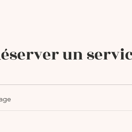
éserver un servi
sage