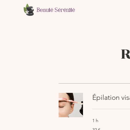
Beauté Sérénité
R
Épilation vi
1 h
32
32 €