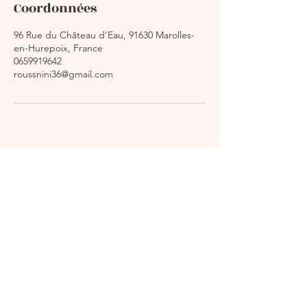
Coordonnées
96 Rue du Château d'Eau, 91630 Marolles-
en-Hurepoix, France
0659919642
roussnini36@gmail.com
Beauté Sérénité
06 59 91 96 42
© 2024 par Beauté Sérénité. Créé avec Wix.com