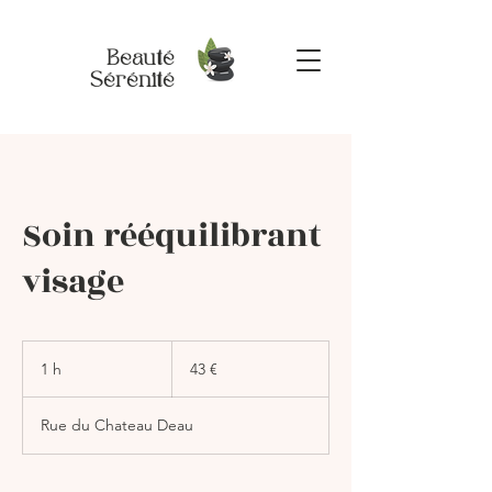
Beauté
Sérénité
Soin rééquilibrant
visage
43
euros
1 h
1
43 €
Rue du Chateau Deau