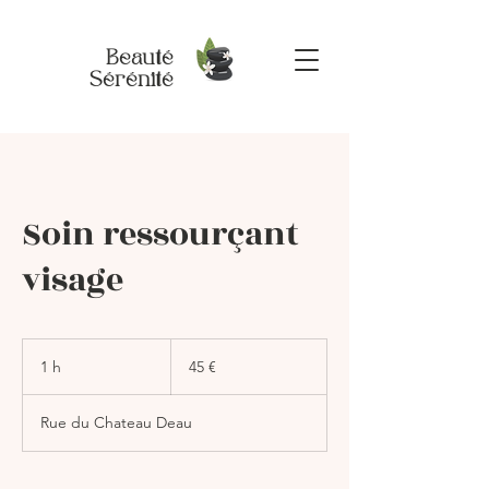
Beauté
Sérénité
Soin ressourçant
visage
45
euros
1 h
1
45 €
Rue du Chateau Deau