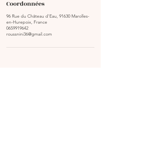
Coordonnées
96 Rue du Château d'Eau, 91630 Marolles-
en-Hurepoix, France
0659919642
roussnini36@gmail.com
Beauté Sérénité
06 59 91 96 42
© 2024 par Beauté Sérénité. Créé avec Wix.com